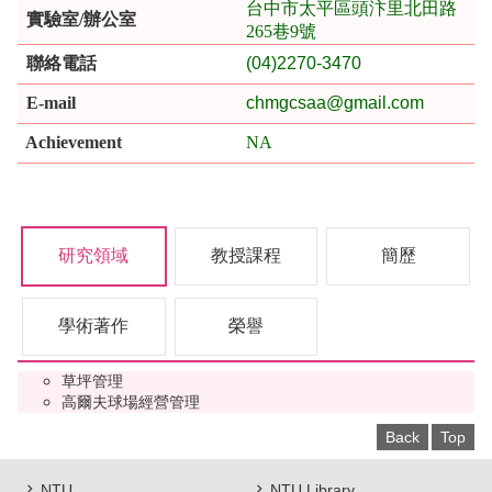
台中市太平區頭汴里北田路
實驗室/辦公室
265巷9號
聯絡電話
(04)2270-3470
E-mail
chmgcsaa@gmail.com
Achievement
NA
研究領域
教授課程
簡歷
學術著作
榮譽
草坪管理
高爾夫球場經營管理
Back
Top
NTU
NTU Library