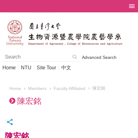
Skip to main content
Advanced Search
Home
NTU
Site Tour
中文
陳宏銘
Members
Faculty Affiliated
Home
陳宏銘
:::
陳宏銘