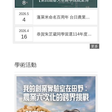
【第四屆臺大生農學院就業博覽會｜5/9 舟山路見】
8
2026.5
蓬萊米命名百周年 台日農業專家陽明山插秧紀念
4
2026.4
恭賀朱芷葳同學當選114年度臺大優秀青年！
16
更多
學術活動