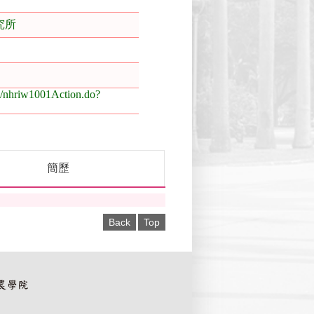
究所
/nhriw1001Action.do?
簡歷
Back
Top