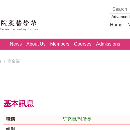
Advanced
Home
News
About Us
Members
Courses
Admissions
蕭金福
d
基本訊息
職稱
研究員/副所長
組別