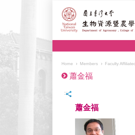
Skip to main content
Members
Faculty Affiliate
Home
蕭金福
:::
蕭金福