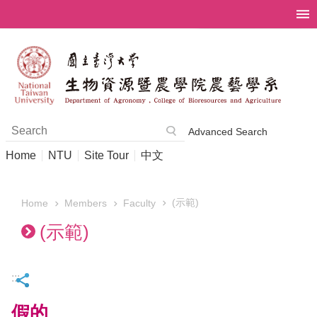
Skip to main content
Advanced Search
Home
NTU
Site Tour
中文
(示範)
Members
Faculty
Home
(示範)
:::
假的