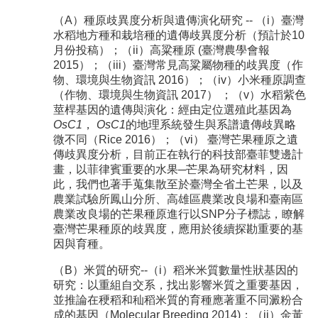
（A）種原歧異度分析與遺傳演化研究 -- （i）臺灣
水稻地方種和栽培種的遺傳歧異度分析（預計於10
月份投稿）；（ii）高粱種原 (臺灣農學會報
2015）；（iii）臺灣常見高粱屬物種的歧異度（作
物、環境與生物資訊 2016）；（iv）小米種原調查
（作物、環境與生物資訊 2017） ；（v）水稻紫色
莖桿基因的遺傳與演化：經由定位選殖此基因為
OsC1
，
OsC1
的地理系統發生與系譜遺傳歧異略
微不同（Rice 2016）；（vi） 臺灣芒果種原之遺
傳歧異度分析，目前正在執行的科技部臺菲雙邊計
畫，以菲律賓重要的水果─芒果為研究材料，因
此，我們也著手蒐集散至於臺灣全省土芒果，以及
農業試驗所鳳山分所、高雄區農業改良場和臺南區
農業改良場的芒果種原進行以SNP分子標誌，瞭解
臺灣芒果種原的歧異度，應用於後續探勘重要的基
因與育種。
（B）米質的研究--（i）稻米米質數量性狀基因的
研究：以重組自交系，找出影響米質之重要基因，
並推論在稉稻和秈稻米質的育種應著重不同澱粉合
成的基因（Molecular Breeding 2014)；（ii）金黃