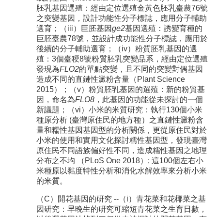
胚乳基因選殖：經由定位選殖金黃色胚乳臺農76號
之突變基因，設計功能性分子標誌，應用分子輔助
選育；（iii）巨胚基因
ge2
基因選殖：誘變育種的
巨胚臺農78號，並設計成功能性分子標誌，應用於
後續的分子輔助選育；（iv）粉質胚乳基因的選
殖：3個臺稉8號粉質胚乳突變品系，經由定位選殖
發現為
FLO2
的單點突變，且不同的突變對偶基因
造成不同的直鏈性澱粉含量（Plant Science
2015）；（v）粉質胚乳基因的選殖：新的粉質基
因，命名為
FLO8
，此基因的功能從未探討的一個
新議題；（vi）小米的米質研究：執行130個小米
種原分析 (臺灣原住民的地方種）之直鏈性澱粉含
量和糯性基因基因型的分析關係，更從原住民對於
小米的使用和實用文化探討糯性基因型，發現臺灣
原住民不同語族偏好性不同，造成糯性基因之地理
分布之不均 （PLoS One 2018）; 這100個左右小
米種原以黏度特性分析和消化水解效率來分析小米
的米質。
（C）開花基因的研究 --（i）青花菜和花椰菜之基
因研究：早晚生的研究可縮短青花菜之生育日數，