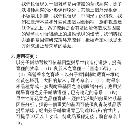
我們也發現另一個雜草是兩倍體的葦狀高粱，除了
栽培種高粱的外形像作物外，其他三個外形很像，
不容易用判斷，我們也發現「中間形」的植株。我
們在臺灣本島和外島蒐集這四個物種，族群數量達
100個之上，為了瞭解是否有基因流佈造成基因體
的變革而引發後續上的適應環境的優勢，我們將採
與族群基因體研究策略來瞭解，後續希望可以提出
方針來遏止詹森草的蔓延。
應用研究：
以分子輔助選拔可依基因型與早世代進行選拔，提高
育種的效率，（i）良質米之育種 --「臺南16號」；
（ii）高營養米之育成 -- 以分子標幟輔助選育來堆砌
金黃色胚乳、大胚的紫米，即將命名；（iii）耐旱水
稻品種育成 -- 參與耐旱基因之連鎖圖譜分析，應用於
耐旱育種之分子輔助選種，已有穩定的品系；（iv）
早生性青花菜之品種育成 -- 經由始球期的數量性狀基
因座分析，獲得一個重要的基因可使優良青花菜品系
提早結球，經由分子輔助選育已到達BC
F
的世代，
3
3
可提早10天以上收成，待此品系穩定後，將會命名上
市。