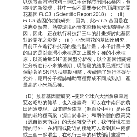
以後選基因法找到三個從未被探討的開花基因，有
獨特的新發現，其中一個不需要春化作用調控的開
花基因
FLC3
（Scientific Report 2018）； （ii）
FLC3
基因的功能研究，因為，此
FLC3
基因是在
適應亞熱帶、熱帶環境的青花菜種原發現獨特的基
因，因此，正在執行科技部三年的計畫探討此基因
對於開花之影響；（iii）小米開花的基因座研究，
目前正在進行科技部的整合型計畫，本子計畫主要
的目的是以臺灣小米種原加上國外引種的小米種
原，以高通量SNP基因型分析後，以全基因體關連
性分析進行小米抽穗期，現階段的結果已經找到幾
個顯著的SNP與抽穗期相關，後續除了進行基礎研
究外，應用分子標誌輔助育種育成不同成熟期、產
量高的小米新品種。
（D）族群基因體研究 –蔓延全球六大洲詹森草是
惡名昭彰的雜草，也入侵臺灣，可以在中南部的農
田周遭發現。四倍體詹森草（源自於中亞）是兩倍
體的栽培種高粱（源自於非洲）和兩倍體的擬高粱
（源自於東南亞）的天然雜交子代，我們發現在臺
灣的野外，在相同或附近的棲地可以看到其中兩個
或三個一起混生，在執行三年的科技部計畫當中，