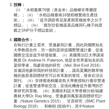
技轉：
（i）「水稻臺農76號（黃金米）品種權非專屬授
權」；（ii）「水稻品種臺南16號稻種繁殖生產技
術」；（iii）「提升調節青花菜產期育種效率之分子
標誌」；（iv）「鑑別甘藍種蔬菜品種與F
種子純度
1
鑑之SNP分子標誌套組 」
國際合作：
在執行計畫之需求、受邀參與計畫，因此與國際知名
大學教授合作，另一個則是研提國際雙邊計畫，促進
國際交流並提升研發能量。（i）美國喬治亞大學講座
教授 Dr. Andrew H. Paterson, 他是全世界最知名的高
粱研學者，我參與他的研究 （Mol. Biol Evol 2016）
並邀請他參與我的科技部計畫，，讓高粱屬的雜草物
種的族群基因體研究可以有革新的發現，發表在頂尖
期刊。（ii）菲律賓南棉蘭老島大學教授執行臺菲雙邊
計畫，促進雙邊學術交流，並借此機會提升臺灣的芒
果研究與育種。（iii）美國依利諾大學香檳分校/福建
農林大學Dr. Ray Ming，受邀參與鳳梨基因體研究計
畫（Nature Genetics 2015）、甘蔗研究（BMC Plant
Biology 2018）、和榕樹 (投稿中)，其中Nature