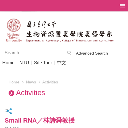
Skip to main content
Advanced Search
Home
NTU
Site Tour
中文
News
Activities
Home
Activities
:::
Small RNA／林詩舜教授