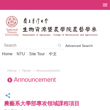
Skip to main content
Advanced Search
Home
NTU
Site Tour
中文
News
Announcement
Home
Announcement
:::
農藝系大學部專攻領域課程項目