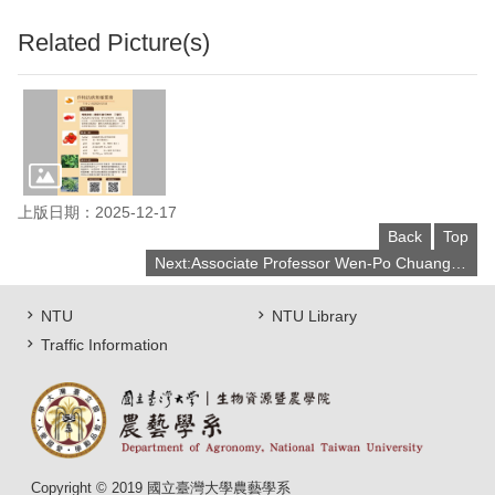
Related Picture(s)
上版日期：2025-12-17
Back
Top
Next:Associate Professor Wen-Po Chuang was awarded the "2023 12th Academician Yang Xiang-Fa Outstanding Young Scholar Award in Agricultural Science"
NTU
NTU Library
Traffic Information
Copyright © 2019 國立臺灣大學農藝學系