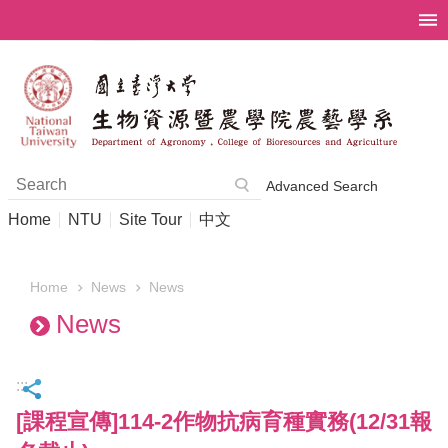
Skip to main content
Advanced Search
Home
NTU
Site Tour
中文
News
News
Home
News
:::
[課程宣傳]114-2作物抗病育種實務(12/31報