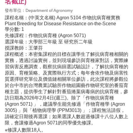
名截止)
發布單位：Department of Agronomy
課程名稱：(中英文名稱) Agron 5104 作物抗病育種實務
Plant Breeding for Disease Resistance on-the-Scene
學分數: 1
先修課程：作物抗病育種 (Agron 5071)
選課年級：大學部三年級 至 研究所二年級
授課教師：王肇芬
課程概述：本密集課程的目標在讓學生了解抗病育種相關的
實務，透過討論實例，並到現場參訪與育種家對話，實際練
習病害反應調查，觀察抗病篩選試驗設計，了解抗病育種的
原因、育種策略、及實際執行方式；每年會依作物及病害性
質選擇研究單位及價值鏈相關單位參訪，此次課程將參觀位
於台中市的台灣農業試驗所作物組園藝作物研究室的番茄育
種主題，提供學生了解針對番茄捲葉病毒病的抗病育種，參
訪日期為2026年2月4日(週三)。除了「作物抗病育種
(Agron 5071) 」，建議學生能先修過「作物育種學 (Agron
3005) 」與「植物病理學 (PPM3013) 」；課程無法請假，
請確定日期後再選課；如果選課人數超過修課十八位人數上
限，會讓修過Agron 5071的同學優先修課。
※修課人數限18人。