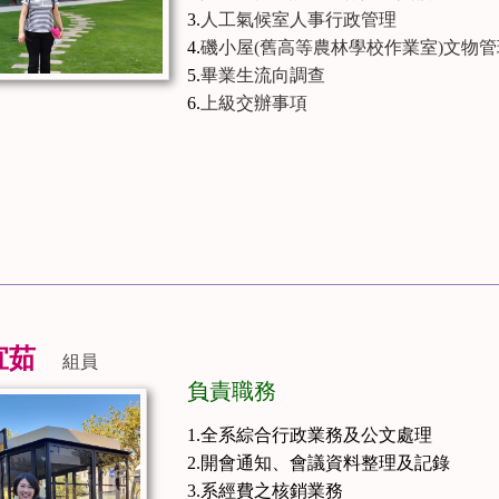
3.
人工氣候室人事行政管理
4.
磯小屋(舊高等農林學校作業室)文物管
5.
畢業生流向調查
6.
上級交辦事項
宜茹
組員
負責職務
1.全系綜合行政業務及公文處理
2.開會通知、會議資料整理及記錄
3.系經費之核銷業務