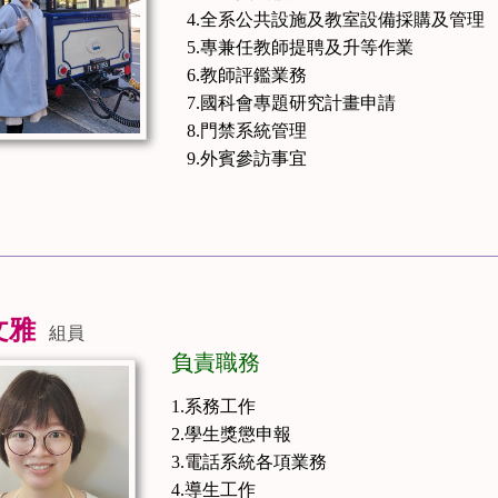
4.全系公共設施及教室設備採購及管理
5.專兼任教師提聘及升等作業
6.教師評鑑業務
7.國科會專題研究計畫申請
8.門禁系統管理
9.外賓參訪事宜
文雅
組員
負責職務
1.系務工作
2.學生獎懲申報
3.電話系統各項業務
4.導生工作