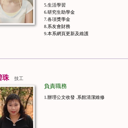
5.生活學習
6.研究生助學金
7.各項獎學金
8.系友會財務
9.本系網頁更新及維護
碧珠
技工
負責職務
1.辦理公文收發 .系館清潔維修