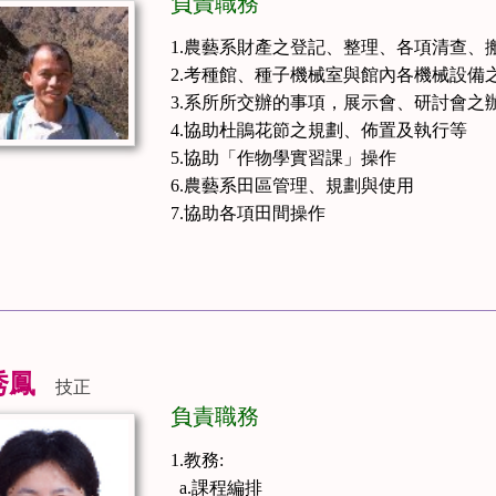
負責職務
1.農藝系財產之登記、整理、各項清查、
2.考種館、種子機械室與館內各機械設備
3.系所所交辦的事項，展示會、研討會之
4.協助杜鵑花節之規劃、佈置及執行等
5.協助「作物學實習課」操作
6.農藝系田區管理、規劃與使用
7.協助各項田間操作
秀鳳
技正
負責職務
1.教務:
a.課程編排