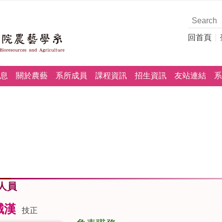
回首頁
息
關於農藝
系所成員
課程資訊
招生資訊
友站連結
系
人員
誠漢
技正