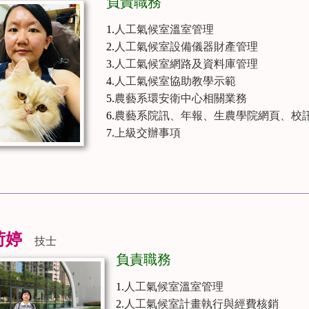
負責職務
1.
人工氣候室溫室管理
2.
人工氣候室設備儀器財產管理
3.
人工氣候室網路及資料庫管理
4.
人工氣候室協助教學示範
5.
農藝系環安衛中心相關業務
6.
農藝系院訊、年報、生農學院網頁、校
7.
上級交辦事項
荷婷
技士
負責職務
1.
人工氣候室溫室管理
2.
人工氣候室計畫執行與經費核銷