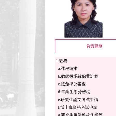
負責職務
1.教務:
a.課程編排
b.教師授課鐘點費計算
c.抵免學分審查
d.畢業生學分審核
e.研究生論文考試申請
f.博士班資格考試申請
g.研究生畢業離校作業等