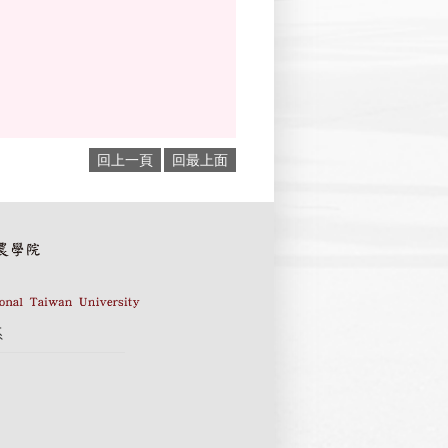
回上一頁
回最上面
系