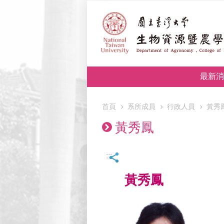
跳到主要內容區塊
最新消
首頁
系所成員
行政人員
黃秀
黃秀鳳
:::
黃秀鳳