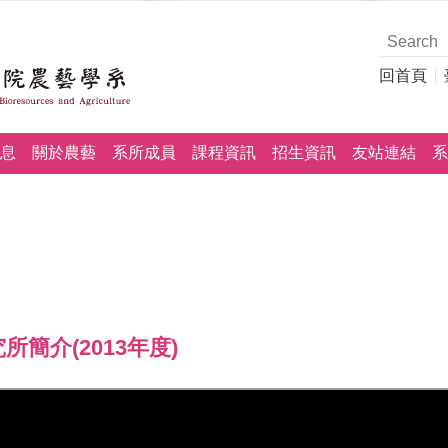
回首頁
息
關於農藝
系所成員
課程資訊
招生資訊
友站連結
系
簡介(2013年度)