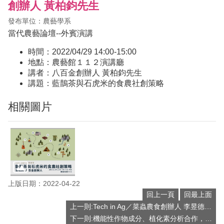
創辦人 黃柏鈞先生
發布單位：農藝學系
當代農藝論壇--外賓演講
時間：2022/04/29 14:00-15:00
地點：農藝館１１２演講廳
講者：八百金創辦人 黃柏鈞先生
講題：藍鵲茶與石虎米的食農社創策略
相關圖片
上版日期：2022-04-22
回上一頁
回最上面
上一則:Tech in Ag／菜蟲農食創辦人 李昱德先生
下一則:機能性作物成分、植化素分析合作，例如大豆蒐集系中抗蟲揮發性有機化合物(VOCs)分析等／農試所與農藝系聯合會談