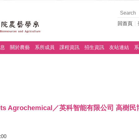
回首頁
息
關於農藝
系所成員
課程資訊
招生資訊
友站連結
系
y Meets Agrochemical／英科智能有限公司 高樹
:00