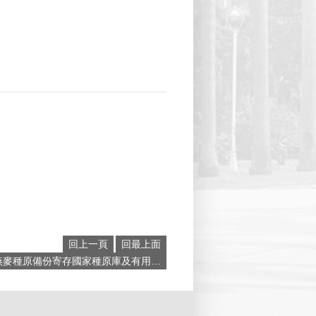
回上一頁
回最上面
下一則:燕麥種原備份寄存國家種原庫及有用種子量化生產之合作／農試所與農藝系聯合會談