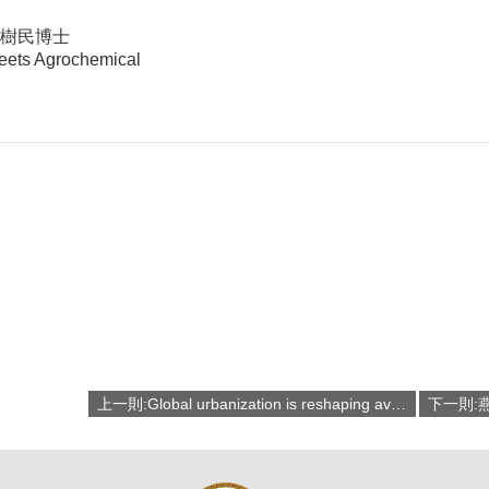
高樹民博士
ets Agrochemical
上一則:Global urbanization is reshaping avian communities／中研院生物多樣性研究中心 端木茂甯博士